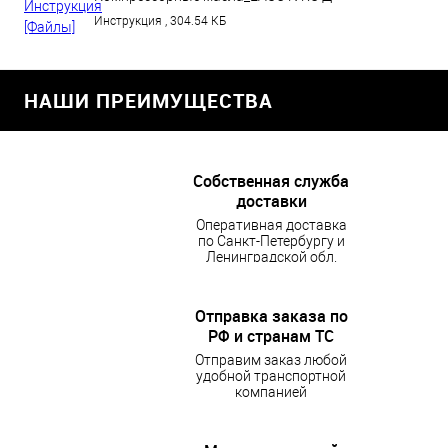
HU.РА01.В.44751_30.07.2021.pdf
Инструкция , 304.54 КБ
НАШИ ПРЕИМУЩЕСТВА
Собственная служба
доставки
Оперативная доставка
по Санкт-Петербургу и
Ленинградской обл.
Отправка заказа по
РФ и странам ТС
Отправим заказ любой
удобной транспортной
компанией